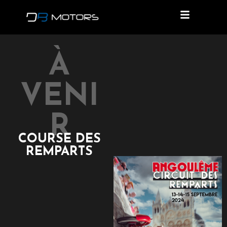
À
VENI
R
COURSE DES
REMPARTS